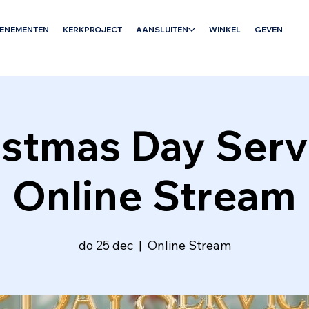
VENEMENTEN
KERKPROJECT
AANSLUITEN
WINKEL
GEVEN
istmas Day Servi
Online Stream
do 25 dec
  |  
Online Stream