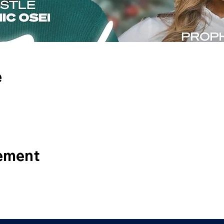
e
nement