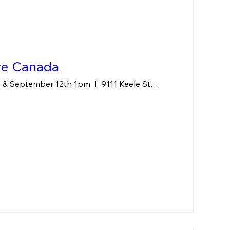
ure Canada
m & September 12th 1pm
9111 Keele Street, Concord, ON L4K 2N1 CANA