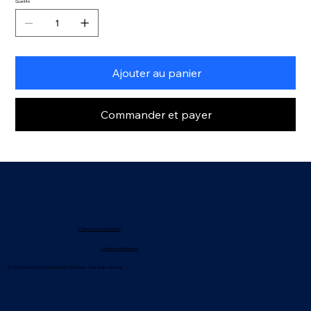
Quantité
Ajouter au panier
Commander et payer
Politique de confidentialité
Conditions d'utilisation
© 2024 Kingdom Full Tabernacle Int. Ministères. Tous droits réservés