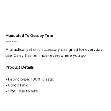
Mandated To Occupy Tote
Prix
Prix
40,00 $US
15,00 $US
d’origine
promotionnel
A practical yet chic accessory designed for everyday
use. Carry this reminder everywhere you go.
Product Details
• Fabric type: 100% plastic
• Color: Pink
• Size: True to size