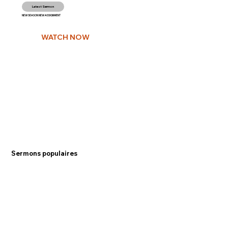
Latest Sermon
NEW SEASON NEW ASSIGNMENT
WATCH NOW
Sermons populaires