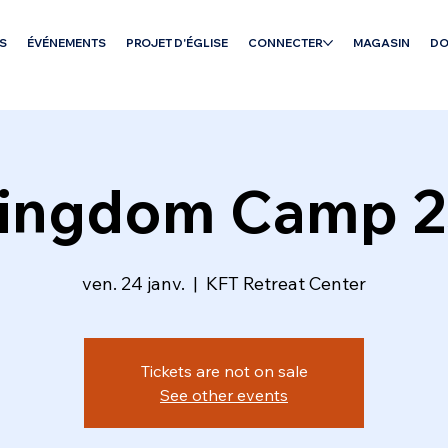
S
ÉVÉNEMENTS
PROJET D'ÉGLISE
CONNECTER
MAGASIN
DO
ingdom Camp 2
ven. 24 janv.
  |  
KFT Retreat Center
Tickets are not on sale
See other events