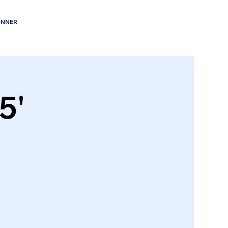
NNER
5'